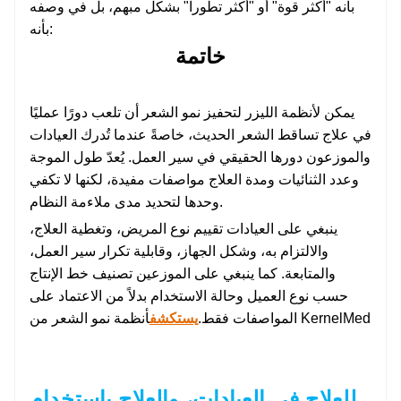
بأنه "أكثر قوة" أو "أكثر تطوراً" بشكل مبهم، بل في وصفه
بأنه:
خاتمة
يمكن لأنظمة الليزر لتحفيز نمو الشعر أن تلعب دورًا عمليًا
في علاج تساقط الشعر الحديث، خاصةً عندما تُدرك العيادات
والموزعون دورها الحقيقي في سير العمل. يُعدّ طول الموجة
وعدد الثنائيات ومدة العلاج مواصفات مفيدة، لكنها لا تكفي
وحدها لتحديد مدى ملاءمة النظام.
ينبغي على العيادات تقييم نوع المريض، وتغطية العلاج،
والالتزام به، وشكل الجهاز، وقابلية تكرار سير العمل،
والمتابعة. كما ينبغي على الموزعين تصنيف خط الإنتاج
حسب نوع العميل وحالة الاستخدام بدلاً من الاعتماد على
أنظمة نمو الشعر من KernelMed
المواصفات فقط.
يستكشف
للعلاج في العيادات، والعلاج باستخدام