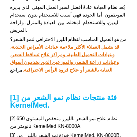
يُعد نظام العيادة عادةً أفضل لسير العمل المهني الذي يديره
الموظفون. أما الخوذة فهي أنسب للاستخدام بدون استخدام
اليدين، وللاستخدام المختلط بين العيادة والمنزل، ولراحة
المريض.
من هو العميل المناسب لنظام الليزر الاحترافي لنمو الشعر؟
قد يشمل العملاء الأكثر ملاءمة عيادات الأمراض الجلدية،
وعيادات التجميل الطبية، ومراكز علاج تساقط الشعر،
وعيادات زراعة الشعر، والموزعين الذين يخدمون أسواق
العناية بالشعر أو علاج فروة الرأس الاحترافية.
مراجع
[1] فئة منتجات نظام نمو الشعر من
KernelMed.
[2] نظام علاج نمو الشعر بالليزر منخفض المستوى 650
نانومتر من KernelMed KN-8000A.
[3] خوذة نمو الشعر بالليزر من KernelMed. KN-8000B.