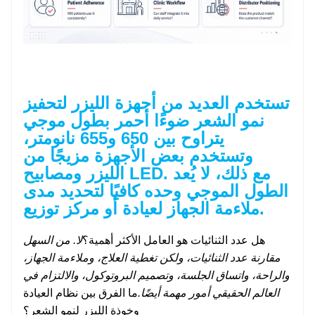
تستخدم العديد من أجهزة الليزر لتحفيز
نمو الشعر ضوءًا أحمر بطول موجي
يتراوح بين 650 و655 نانومتر،
وتستخدم بعض الأجهزة مزيجًا من
الليزر ومصابيح LED. مع ذلك، لا يُعد
الطول الموجي وحده كافيًا لتحديد مدى
ملاءمة الجهاز لعيادة أو مركز توزيع.
هل عدد الثنائيات هو العامل الأكثر أهمية؟
لا. من السهل
مقارنة عدد الثنائيات، ولكن تغطية العلاج، وملاءمة الجهاز،
والراحة، واتساق الجلسة، وتصميم البروتوكول، والالتزام في
العالم الحقيقي أمور مهمة أيضًا.
ما الفرق بين نظام العيادة
وخوذة الليزر لنمو الشعر؟