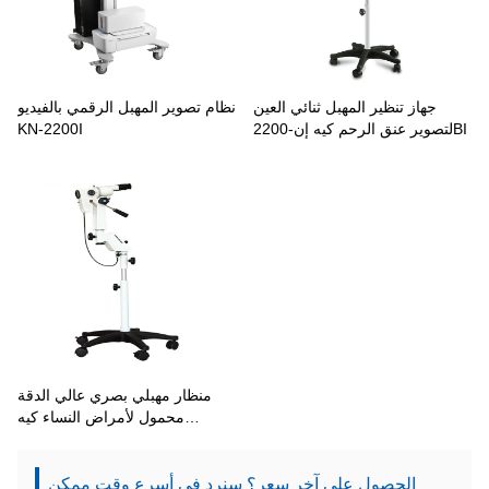
جهاز تنظير المهبل ثنائي العين
نظام تصوير المهبل الرقمي بالفيديو
لتصوير عنق الرحم كيه إن-2200BI
KN-2200I
منظار مهبلي بصري عالي الدقة
محمول لأمراض النساء كيه
إن-2200BI
الحصول على آخر سعر؟ سنرد في أسرع وقت ممكن