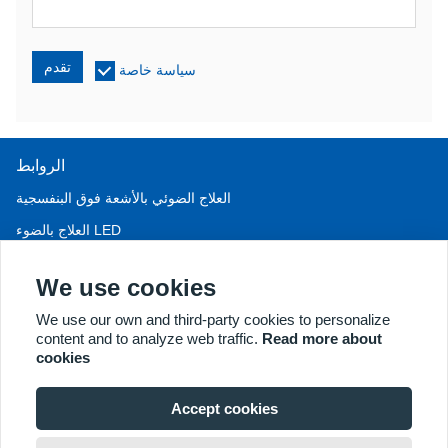
تقدم
سياسة خاصة
الروابط
العلاج الضوئي بالأشعة فوق البنفسجية
العلاج بالضوء LED
علاج تساقط الشعر LLLT
We use cookies
منظار المهبل
We use our own and third-party cookies to personalize
المزيد من المنتجات
content and to analyze web traffic.
Read more about
جميع الحقوق محفوظة لشركة كيرنل للمعدات الطبية المحدودة © ٢٠١٨.
cookies
عنوان الشركة: ٢ طريق دونغشان، منطقة شوزو للتنمية الاقتصادية،
شوزو ٢٢١٠٠٤، جيه إس، الصين. البريد الإلكتروني:
Accept cookies
may@kernelmed.com