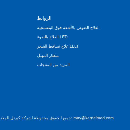
الروابط
العلاج الضوئي بالأشعة فوق البنفسجية
العلاج بالضوء LED
علاج تساقط الشعر LLLT
منظار المهبل
المزيد من المنتجات
جميع الحقوق محفوظة لشركة كيرنل للمعدات الطبية المحدودة © ٢٠١٨. عنوان الشركة: ٢ طريق دونغشان، منطقة شوزو للتنمية الاقتصادية، شوزو ٢٢١٠٠٤، جيه إس، الصين. البريد الإلكتروني: may@kernelmed.com