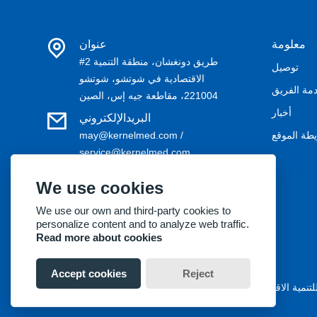
معلومة
عنوان
#2 طريق دونغشان، منطقة التنمية
توصيل
الاقتصادية في شوتشو، شوتشو
مة الفريق
221004، مقاطعة جيه إس، الصين
أخبار
البريدالإلكتروني
طة الموقع
may@kernelmed.com /
service@kernelmed.com
هاتف
We use cookies
+86-516-87732218
We use our own and third-party cookies to
personalize content and to analyze web traffic.
Read more about cookies
Accept cookies
Reject