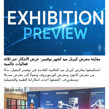
معاينة معرض كيرنل ميد لشهر نوفمبر: عرض الابتكار عبر ثلاثة
فعاليات عالمية
استكشفوا معارض كيرنل ميد العالمية القادمة في نوفمبر المقبل، بدءًا
من معرض كانتون ومعرض كوزموبروف وصولًا إلى معرض ميديكا
دوسلدورف. اكتشفوا أحدث ابتكاراتنا الطبية والتجميلية.
09-24-2025