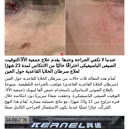
عندما لا تكفي الجراحة وحدها: يقدم علاج جمعية الألآ-التوقيت
الصيفى الباسيفيكى اختراقًا خاليًا من الانتكاس لمدة 23 شهرًا
لعلاج سرطان الخلايا القاعدية حول العين
تُقدّم هذه المقالة ثلاث حالات من سرطان الخلايا القاعدية حول العين
(سرطان الخلايا القاعدية القاعدي) عولجت بالجراحة التلطيفية، متبوعةً
بالعلاج الضوئي الديناميكي باستخدام حمض ألفا ليبويك (جمعية الألآ-
التوقيت الصيفى الباسيفيكى)، وحققت شفاءً سريريًا دون انتكاسة خلال
فترة تتراوح بين 12 و23 شهرًا، مع نتائج تجميلية ممتازة. يُقدّم هذا النهج
المُركّب خيارًا عمليًا عندما يكون الاستئصال الجراحي الكامل صعبًا.
04-09-2025