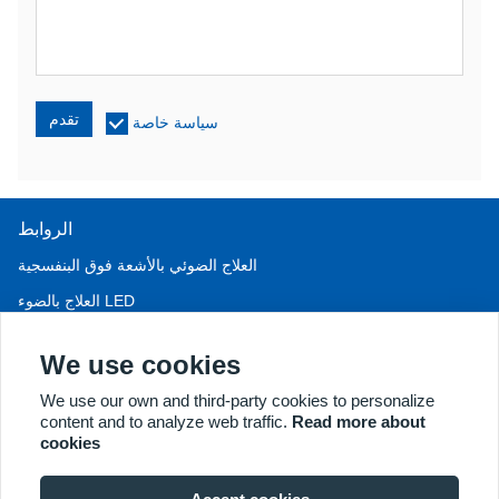
تقدم
سياسة خاصة
الروابط
العلاج الضوئي بالأشعة فوق البنفسجية
العلاج بالضوء LED
علاج تساقط الشعر LLLT
We use cookies
منظار المهبل
We use our own and third-party cookies to personalize
المزيد من المنتجات
content and to analyze web traffic.
Read more about
جميع الحقوق محفوظة لشركة كيرنل للمعدات الطبية المحدودة © ٢٠١٨.
cookies
عنوان الشركة: ٢ طريق دونغشان، منطقة شوزو للتنمية الاقتصادية،
شوزو ٢٢١٠٠٤، جيه إس، الصين. البريد الإلكتروني: