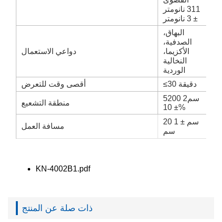
311 نانومتر
± 3 نانومتر
البهاق،
الصدفية،
الأكزيما،
دواعي الاستعمال
النخالية
الوردية
≤30 دقيقة
أقصى وقت للتعرض
5200 سم2
منطقة التشعيع
± 10%
20 سم ± 1
مسافة العمل
سم
KN-4002B1.pdf
ذات صلة عن المنتج