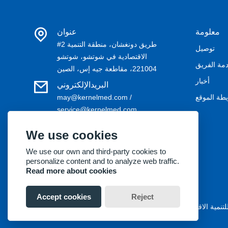
معلومة
عنوان
#2 طريق دونغشان، منطقة التنمية
توصيل
الاقتصادية في شوتشو، شوتشو
مة الفريق
221004، مقاطعة جيه إس، الصين
أخبار
البريدالإلكتروني
طة الموقع
may@kernelmed.com /
service@kernelmed.com
هاتف
We use cookies
+86-516-87732218
We use our own and third-party cookies to
personalize content and to analyze web traffic.
Read more about cookies
Accept cookies
Reject