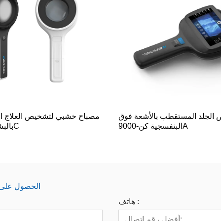
الجلد المستقطب بالأشعة فوق
مصباح خشبي لتشخيص العلاج الض
البنفسجية كن-9000A
بالبشرة كن-9000C
الحصول على آخ
هاتف :