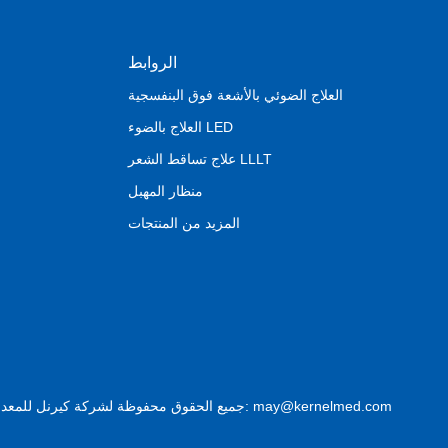
الروابط
العلاج الضوئي بالأشعة فوق البنفسجية
العلاج بالضوء LED
علاج تساقط الشعر LLLT
منظار المهبل
المزيد من المنتجات
جميع الحقوق محفوظة لشركة كيرنل للمعدات الطبية المحدودة © ٢٠١٨. عنوان الشركة: ٢ طريق دونغشان، منطقة شوزو للتنمية الاقتصادية، شوزو ٢٢١٠٠٤، جيه إس، الصين. البريد الإلكتروني: may@kernelmed.com