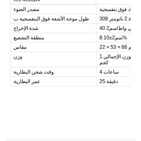
ح قاد فوق بنفسجية
مصدر الضوء
ومتر ± 2 نانومتر
طول موجة الأشعة فوق البنفسجية ب
ميلي واط/
سم
2
40
شدة الإخراج
10%
8 سم
2
±
منطقة التشعيع
22 × 53 × 66 سم
مقاس
الوزن الصافي 0.3 كجم، الوزن الإجمالي 1
وزن
كجم
4 ساعات
وقت شحن البطارية
25 دقيقة
عمر البطارية