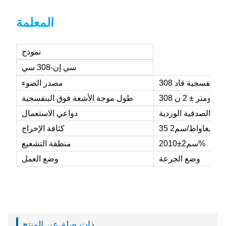
المعلمة
نموذج
سي إن-308 سي
فوق البنفسجية قاد
مصدر الضوء
308 نانومتر ± 2 ن
طول موجة الأشعة فوق البنفسجية
يما، الصدفية الوردية
دواعي الاستعمال
35 ميغاواط/سم2
كثافة الإخراج
±10%
20سم2
منطقة التشعيع
وضع الجرعة
وضع العمل
ذات صلة عن المنتج