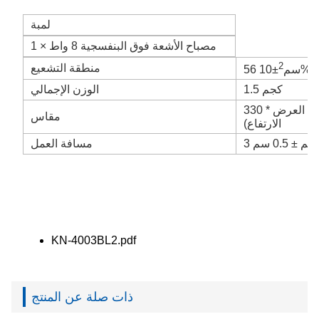
لمبة
1 × مصباح الأشعة فوق البنفسجية 8 واط
2
منطقة التشعيع
±10%
56 سم
1.5 كجم
الوزن الإجمالي
 (الطول * العرض *
مقاس
الارتفاع)
3 سم ± 0.5 سم
مسافة العمل
KN-4003BL2.pdf
ذات صلة عن المنتج