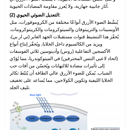
آثار جانبية جهازية، ولا يُعزز مقاومة المضادات الحيوية.
(2) التعديل الضوئي الحيوي:
يُنشّط الضوء الأزرق أنواعًا مختلفة من الكروموفورات، مثل
الأوبسينات والتريبتوفان والسيتوكرومات والكريبتوكرومات.
يُحفّز هذا التنشيط قنوات مستقبلات الجهد العابر (تي ار بي)،
ويزيد من الكالسيوم داخل الخلايا، ويُحفّز إنتاج أنواع
الأكسجين التفاعلية (روس) وأدينوسين ثلاثي الفوسفات
(اتحاد لاعبي التنس المحترفين) في الميتوكوندريا، مما يُؤدّي
إلى تأثيرات مضادة للالتهابات ويُحسّن من آفات حب
الشباب. يُمكن للضوء الأزرق عالي الطاقة أن يُثبّط تكاثر
الخلايا الليفية وتكوين الكولاجين، مما يُساعد على تخفيف
تليف الجلد.