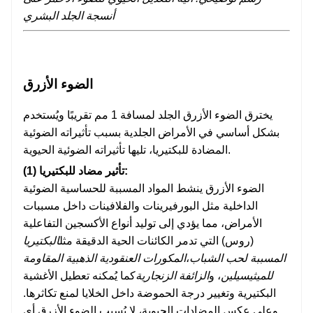
أنسجة الجلد البشري
الضوء الأزرق
يخترق الضوء الأزرق الجلد لمسافة 1 مم تقريبًا ويُستخدم
بشكل أساسي في الأمراض الجلدية بسبب تأثيراته الضوئية
المضادة للبكتيريا، تليها تأثيراته الضوئية الحيوية.
(1) تأثير مضاد للبكتيريا:
الضوء الأزرق ينشط المواد المسببة للحساسية الضوئية
الداخلية مثل البورفيرينات والفلافينات داخل مسببات
الأمراض، مما يؤدي إلى توليد أنواع الأكسجين التفاعلية
(روس) التي تدمر الكائنات الحية الدقيقة مثل
البكتيريا
المسببة لحب الشباب
،
المكورات العنقودية الذهبية المقاومة
للميثيسيلين
، و
الزائفة الزنجارية
كما يُمكنه تعطيل الأغشية
البكتيرية وتغيير درجة الحموضة داخل الخلايا لمنع تكاثرها.
وعلى عكس المضادات الحيوية، لا يُسبب الضوء الأزرق أي