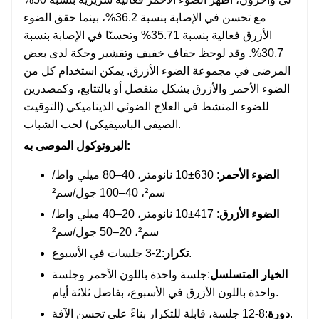
مع تحسن في الإصابة بنسبة 36.2%، بينما حقق الضوء
الأزرق فعالية بنسبة 35.71% وتحسنًا في الإصابة بنسبة
30.7%. وقد لوحظ جفاف خفيف وتقشير وحكة لدى بعض
المرضى في مجموعة الضوء الأزرق. يمكن استخدام كل من
الضوء الأحمر والأزرق بشكل منفصل أو بالتتابع، وكمصدرين
للضوء المنشط في العلاج الضوئي الديناميكي (التوقيت
الصيفى الباسيفيكى) لحب الشباب.
البروتوكول الموصى به:
الضوء الأحمر
: 630±10 نانومتر، 40–80 ميلي واط/
سم²، 40–100 جول/سم²
الضوء الأزرق
: 417±10 نانومتر، 20–40 ميلي واط/
سم²، 20–50 جول/سم²
:2-3 جلسات في الأسبوع.
تكرار
الخيار المتسلسل
:جلسة واحدة باللون الأحمر وجلسة
واحدة باللون الأزرق في الأسبوع، بفاصل ثلاثة أيام.
:8-12 جلسة، قابلة للتكرار بناءً على تحسن الآفة.
دورة