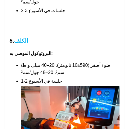
جول/سم²
2-3 جلسات في الأسبوع
الكلف
5.
البروتوكول الموصى به:
ضوء أصفر (590±10 نانومتر)، 20–40 ميلي واط/
سم²، 20–48 جول/سم²
1-2 جلسة في الأسبوع