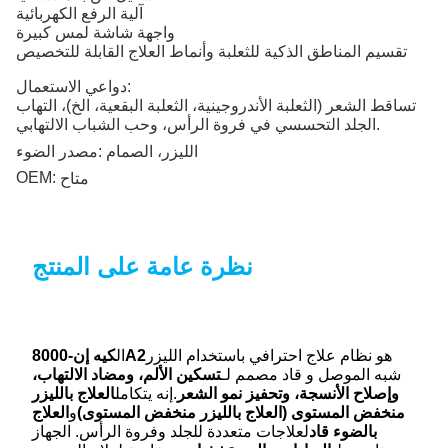
آلية الرفع الكهربائية
واجهة شاشة لمس كبيرة
تقسيم المناطق الذكية للثعلبة وأنماط العلاج القابلة للتخصيص
دواعي الاستعمال:
تساقط الشعر (الثعلبة الأندروجينية، الثعلبة البقعية، الخ)، التهاب
الجلد التحسسي في فروة الرأس، وحب الشباب الالتهابي.
الليزر، الصمام
مصدر الضوء:
OEM:
متاح
نظرة عامة على المنتج
هو نظام علاج احترافي باستخدام الليزر
كيه إن-8000A2
ال
شبه الموصل و قاد مصمم لـ
تسكين الألم، ومضاد الالتهاب،
وإصلاح الأنسجة، وتحفيز نمو الشعر
.إنه يتكامل
العلاج بالليزر
منخفض المستوى (العلاج بالليزر منخفض المستوى)
و
العلاج
بالضوء قاد
لعلاجات متعددة للجلد وفروة الرأس. الجهاز