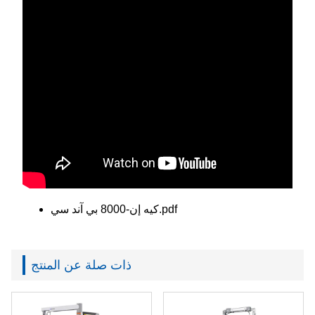
كيه إن-8000 بي آند سي.pdf
ذات صلة عن المنتج